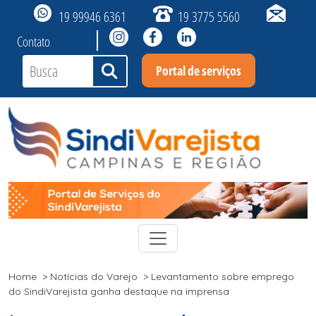
19 99946 6361
19 3775 5560
Contato
Portal de serviços
Toggle navigation
Home
>
Notícias do Varejo
>
Levantamento sobre emprego
do SindiVarejista ganha destaque na imprensa