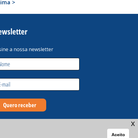
xima >
ewsletter
sine a nossa newsletter
x
Aceito