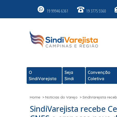
19 99946 6361
19 3775 5560
O
Seja
Convenção
SindiVarejista
Sindi
Coletiva
Home
>
Notícias do Varejo
>
SindiVarejista rece
SindiVarejista recebe Ce