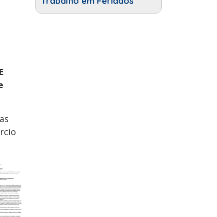
Trabalho em Feriados
E
e
mas
rcio