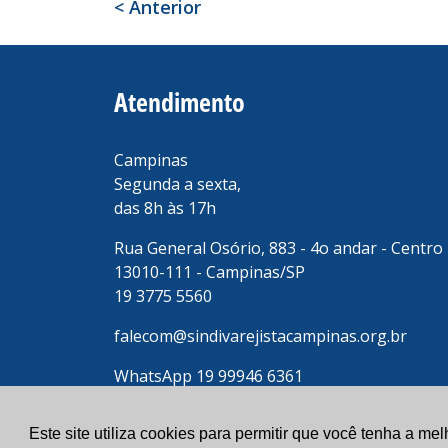
< Anterior
Atendimento
Campinas
Segunda a sexta,
das 8h às 17h
Rua General Osório, 883 - 4o andar - Centro
13010-111 - Campinas/SP
19 3775 5560
falecom@sindivarejistacampinas.org.br
WhatsApp 19 99946 6361
Leve-me até o SindiVarejista (com waze)
Este site utiliza cookies para permitir que você tenha a me